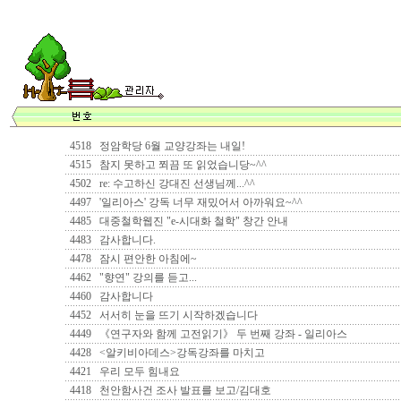
4518
정암학당 6월 교양강좌는 내일!
4515
참지 못하고 쬐끔 또 읽었습니당~^^
4502
re: 수고하신 강대진 선생님께...^^
4497
'일리아스' 강독 너무 재밌어서 아까워요~^^
4485
대중철학웹진 "e-시대화 철학" 창간 안내
4483
감사합니다.
4478
잠시 편안한 아침에~
4462
"향연" 강의를 듣고...
4460
감사합니다
4452
서서히 눈을 뜨기 시작하겠습니다
4449
《연구자와 함께 고전읽기》 두 번째 강좌 - 일리아스
4428
<알키비아데스>강독강좌를 마치고
4421
우리 모두 힘내요
4418
천안함사건 조사 발표를 보고/김대호