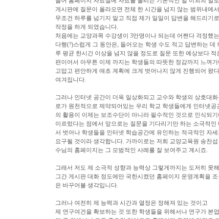
들어 홈페이지 자료실에 자료를 올리는 기본적인 일 이외의 일
게시판에 질문이 올라오면 전체 한 시간을 넘지 않는 범위내에
무조건 하루를 넘기지 말고 직접 제가 일일이 답변을 해드리기
작정을 하게 되였습니다.
처음에는 교양과목 수강생이 3만명이나 되는데 어쩐다 걱정했
다행(?)스럽게 그 동안은, 들어오는 학생 수도 적고 답변하는 데 
루 평균 한시간 이상을 넘지 않을 정도로 질문 또한 예상보다 적
편이어서 아무튼 이제 까지는 학생들의 따뜻한 정감까지 느껴가
고맙고 편안하게 애초 계획에 크게 벗어나지 않게 진행되어 왔
여겨집니다.
그러나 인터넷 공간이 더욱 일상화되고 교수와 학생의 상호대화
로가 원천적으로 제약되어있는 우리 학교 학생들에게 인터넷공
의 활용이 이제는 보조수단이 아니라 필수적인 것으로 인식되기
이르렀다는 점에서 앞으로는 질문을 기다리기만 하는 소극적인 
서 벗어나 학생들을 인터넷 학습공간에 유인하는 적극적인 자세
요구될 것이라 생각합니다. 가까이로는 저희 교양교육원 송찬섭
수님의 홈페이지는 그 모범적인 사례를 잘 보여주고 계시죠.
그래서 저도 제 소극적 성향과 능력상 그렇게까지는 도저히 못
그간 게시판 대화 정도에만 국한시켰던 홈페이지 운영계획을 조
은 바꾸어볼 생각입니다.
그러나 여전히 제 능력과 시간과 열정은 정해져 있는 것이고
제 연구여건을 확보하는 것 또한 학생들을 위해서나 연구가 본