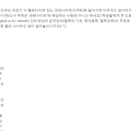
려도 되죠?). 이 홈페이지에 있는 '관련사이트'(LINK)에 들어가면 아무것도 없더라
시면(도서 추천은 '관련사이트'에 해당하는 사항은 아니긴 하네요) 학생들에게 큰 도움이
ngbuk.ac.kr/~ahnsah), 인터넷상의 공개강의(철학의 기초, 현대철학, 철학강독)
못한 좋은 사이트도 많이 걸어놓으시구요(^^).
왔는
로
간
 것
시간
불성
볼
상
이