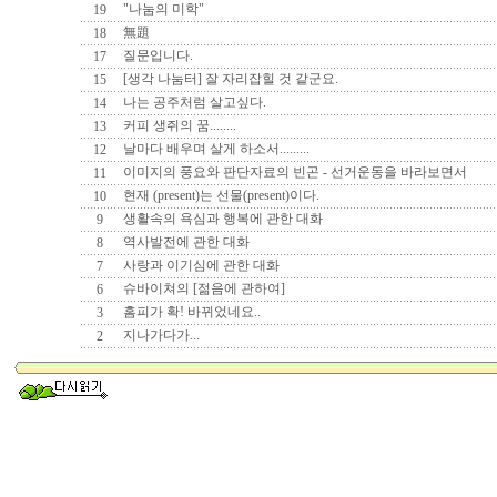
"나눔의 미학"
19
無題
18
질문입니다.
17
[생각 나눔터] 잘 자리잡힐 것 같군요.
15
나는 공주처럼 살고싶다.
14
커피 생쥐의 꿈........
13
날마다 배우며 살게 하소서.........
12
이미지의 풍요와 판단자료의 빈곤 - 선거운동을 바라보면서
11
현재 (present)는 선물(present)이다.
10
생활속의 욕심과 행복에 관한 대화
9
역사발전에 관한 대화
8
사랑과 이기심에 관한 대화
7
슈바이쳐의 [젊음에 관하여]
6
홈피가 확! 바뀌었네요..
3
지나가다가...
2