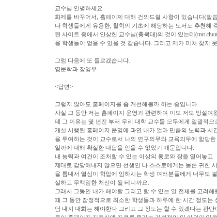
교수님 안녕하세요.
화제를 바꾸어서, 홈페이제 대해 건의드릴 사항이 있습니다(말씀드
나 학생들에게 유용한, 철학의 기초에 해당하는 도서도 추천해 주
된 사이트 중에서 안상헌 교수님(충북대)의 것이 있는데(trut.chu
을 학생들이 얻을 수 있을 것 같습니다. 그리고 제가 미처 찾지 
그럼 다음에 또 들르겠습니다.
영문학과 장양우
<답변>
그렇지 않아도 홈페이지를 좀 개선해볼까 하는 중입니다.
사실 그 동안 저는 홈페이지 운영과 관련하여 이모 저모 망설여
데 그 이유는 몇 년전 부터 우리 대학 교수들 모두에게 일괄적으
개설 시행된 홈페이지 운영에 과연 내가 얼마 만큼의 노력과 시
을 투여하는 것이 교수로서 나의 연구의무와 교육의무에 합당한
일까에 대해 확실한 대답을 얻을 수 없었기 때문입니다.
내 능력과 여건이 조처할 수 있는 이상의 통로와 장을 열어놓고
제대로 감당해내지 않으면 선생인 나 스스로에게는 물론 귀한 
을 틈내서 열심이 학업에 임하시는 학생 여러분들에게 너무도 
실하고 무책임한 처신이 될 테니까요.
그래서 그동안 내가 해야할 그리고 할 수 있는 일 전체를 고려해
때 그 동안 잠정적으로 최소한 학생들과 하루에 한 시간 정도는 
담 내지 대화는 해야한다 그리고 그 정도는 할 수 있겠다는 판단