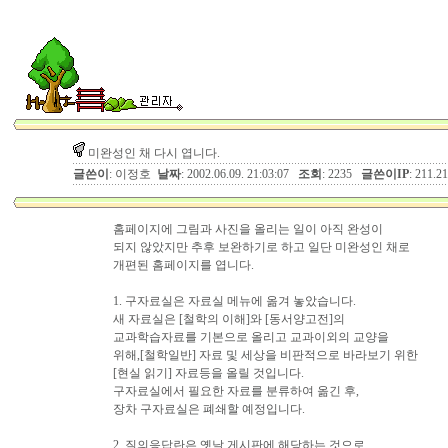
미완성인 채 다시 엽니다.
글쓴이
: 이정호
날짜
: 2002.06.09. 21:03:07
조회
: 2235
글쓴이IP
: 211.2
홈페이지에 그림과 사진을 올리는 일이 아직 완성이
되지 않았지만 추후 보완하기로 하고 일단 미완성인 채로
개편된 홈페이지를 엽니다.
1. 구자료실은 자료실 메뉴에 옮겨 놓았습니다.
새 자료실은 [철학의 이해]와 [동서양고전]의
교과학습자료를 기본으로 올리고 교과이외의 교양을
위해,[철학일반] 자료 및 세상을 비판적으로 바라보기 위한
[현실 읽기] 자료등을 올릴 것입니다.
구자료실에서 필요한 자료를 분류하여 옮긴 후,
장차 구자료실은 폐쇄할 예정입니다.
2. 질의응답란은 옛날 게시판에 해당하는 것으로