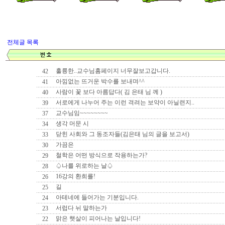
전체글 목록
훌륭한..교수님홈페이지 너무잘보고갑니다.
42
아낌없는 뜨거운 박수를 보내며^^
41
사람이 꽃 보다 아름답다( 김 은태 님 께 )
40
서로에게 나누어 주는 이런 격려는 보약이 아닐련지..
39
교수님임~~~~~~~~
37
생각 머문 시
34
닫힌 사회와 그 동조자들(김은태 님의 글을 보고서)
33
가끔은
30
철학은 어떤 방식으로 작용하는가?
29
♤나를 위로하는 날♤
28
16강의 환희를!
26
길
25
아테네에 들어가는 기분입니다.
24
서럽다 뉘 말하는가
23
맑은 햇살이 피어나는 날입니다!
22