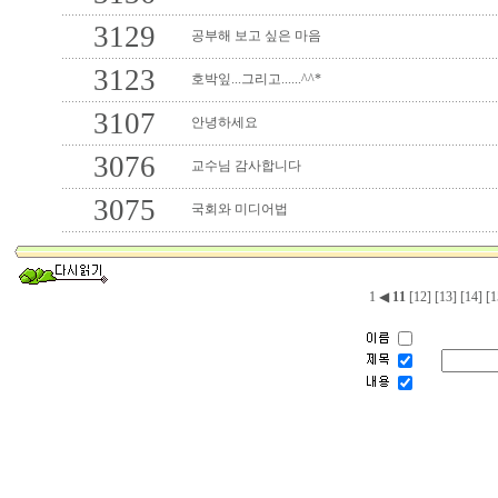
3129
공부해 보고 싶은 마음
3123
호박잎...그리고......^^*
3107
안녕하세요
3076
교수님 감사합니다
3075
국회와 미디어법
1
◀
11
[12]
[13]
[14]
[1