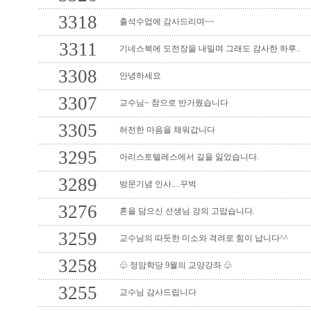
3318
출석수업에 감사드리며~~
3311
기네스북에 도전장을 내밀며 그래도 감사한 하루..
3308
안녕하세요
3307
교수님~ 참으로 반가웠습니다
3305
허전한 마음을 채워갑니다
3295
아리스토텔레스에서 길을 잃었습니다.
3289
방문기념 인사....꾸벅
3276
혼을 담으신 선생님 강의 고맙습니다.
3259
교수님의 따듯한 미소와 격려로 힘이 납니다^^
3258
♧ 정암학당 9월의 교양강좌 ♧
3255
교수님 감사드립니다