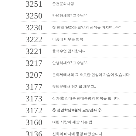
3251
춘천문화사랑
3250
안녕하세요? 교수님^^
3230
첫 번째 '문화와 교양'의 산책을 마치며...^^*
3222
이곳에 머무는 행복
3221
출석수업 감사합니다.
3217
안녕하세요? 교수님^^
3207
문화제에서의 그 흐뭇한 인상이 가슴에 있습니다.
3177
첫방문에서 허기를 채우고..
3173
삼가 故 김대중 전대통령의 명복을 빕니다.
3172
♧ 정암학당 8월의 교양강좌 ♧
3160
여린 사람이 세상 사는 법
3136
신화의 바다에 풍덩 빠졌습니다.