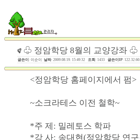
♧ 정암학당 8월의 교양강좌 ♧
글쓴이
: 이순이
날짜
: 2009.08.19. 15:49:32
조회
: 1433
글쓴이IP
: 122.32.60
<정암학당 홈페이지에서 펌>
~소크라테스 이전 철학~
*주 제: 밀레토스 학파
*강 사: 송대현(정암학당 연구