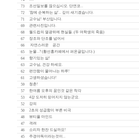
조선일보를 끊으십시오. 단연코...
73
'참에 순복하는 삶'... 깊이 새기겠습니다.
72
느낌
교수님! 부산입니다.
71
관련사진입니다.
69
월드컵의 열광뒤에 현실들..(두 여학생의 죽음)
68
항상 
장조와 단조를 넘어서
67
자연스러운 공간
66
눈물...? (황선홍카페에서 퍼온글입니다.)
65
향기있는 삶!
그대가 
64
교수님, 건강 하세요.
63
편안함이 뭍어나는 하루!
62
고생하셨습니다!
61
청춘!
59
그대와
한여름 오후의 꿈인것 같은 착각
57
4강 도저히 믿어지지 않는군요.
53
강의
52
나
2초의 성급함이 부른 비극
50
뷰티풀 마인드
48
격려
47
편안한 기
소리차 한잔 드실까요!
46
주경야독이라는것이...
45