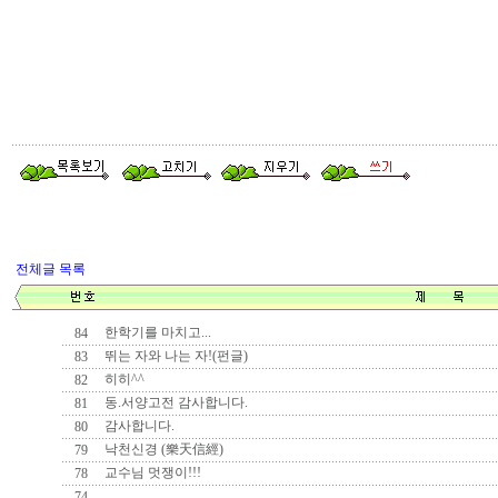
나
행복한 기
나는 내 마
그대에게 
전체글 목록
한학기를 마치고...
84
그
뛰는 자와 나는 자!(펀글)
83
히히^^
82
동.서양고전 감사합니다.
81
아무말
감사합니다.
80
낙천신경 (樂天信經)
79
교수님 멋쟁이!!!
78
마치 내 마
.....
74