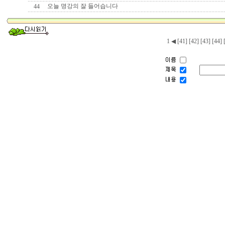
오늘 명강의 잘 들어습니다
44
나는 사소한 
1
◀
[41]
[42]
[43]
[44]
잘보이려고 
있는 그대로의 
그대와
나는 세상