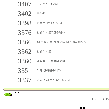
3407
고마우신 선생님
3402
무화과
3398
하늘로 보낸 편지 -3-
3376
안녕하세요? 교수님^^
3366
'다른 의견을 가질 권리'와 4.19국립묘지
3362
안녕하세요
3360
매력적인 "철학의 이해"
3351
이제 찾아왔습니다.
3337
인터넷 자료 부탁드립니다.
[1]
[2]
[3]
[4]
[5