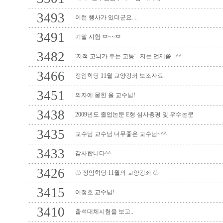
3493
이런 행사가 있더군요....
3491
기말 시험 ㅉ~~ㅉ
3482
'지적 고뇌가 주는 고통'...저는 언제쯤...^^
3466
정암학당 11월 교양강좌 보조자료
3451
의자에 묻힌 울 교수님!
3438
2009년도 졸업논문 E형 심사총평 및 우수논문
3435
교수님 교수님 너무좋은 교수님~^^
3433
감사합니다^^
3426
♧ 정암학당 11월의 교양강좌 ♧
3415
이정호 교수님!
3410
출석대체시험을 보고..