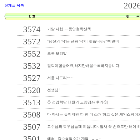
202
전체글 목록
3574
기말 시험 ~~동양철학산책
3572
"당신의 '적'은 진짜 '적'이 맞습니까?"/박민미
3552
초록 보리밭
3532
철학이힘들어요,하지만배울수록빠져듭니다.
3527
서울 나드리~~~
3520
선생님!
3513
♧ 정암학당 11월의 교양강좌 후기♧|
3508
다 아시는 글이지만 한 번 더 소개 하고 싶은 셰익스피어의
3507
교수님과 학우님들께 여쭙니다. 필사 꼭 손으로만 해야 
3501
에혀...출수셤점수가 26점...ㅠㅠ;;