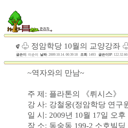
♧ 정암학당 10월의 교양강좌 
글쓴이
: 이순이
날짜
: 2009.10.14. 00:39:18
조회
: 1493
글쓴이IP
: 122.32.60
~역자와의 만남~
주 제: 플라톤의 《뤼시스》
강 사: 강철웅(정암학당 연구원
일 시: 2009년 10월 17일 
장 소: 동숭동 199-2 소호빌