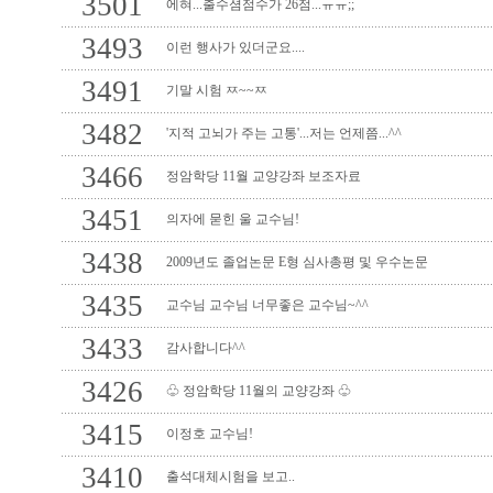
3501
에혀...출수셤점수가 26점...ㅠㅠ;;
3493
이런 행사가 있더군요....
3491
기말 시험 ㅉ~~ㅉ
3482
'지적 고뇌가 주는 고통'...저는 언제쯤...^^
3466
정암학당 11월 교양강좌 보조자료
3451
의자에 묻힌 울 교수님!
3438
2009년도 졸업논문 E형 심사총평 및 우수논문
3435
교수님 교수님 너무좋은 교수님~^^
3433
감사합니다^^
3426
♧ 정암학당 11월의 교양강좌 ♧
3415
이정호 교수님!
3410
출석대체시험을 보고..