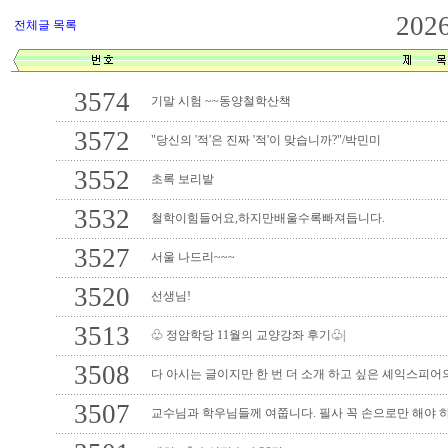
202
전체글 목록
3574
기말 시험 ~~동양철학산책
3572
"당신의 '적'은 진짜 '적'이 맞습니까?"/박민미
3552
초록 보리밭
3532
철학이힘들어요,하지만배울수록빠져듭니다.
3527
서울 나드리~~~
3520
선생님!
3513
♧ 정암학당 11월의 교양강좌 후기♧|
3508
다 아시는 글이지만 한 번 더 소개 하고 싶은 셰익스피어의
3507
교수님과 학우님들께 여쭙니다. 필사 꼭 손으로만 해야 