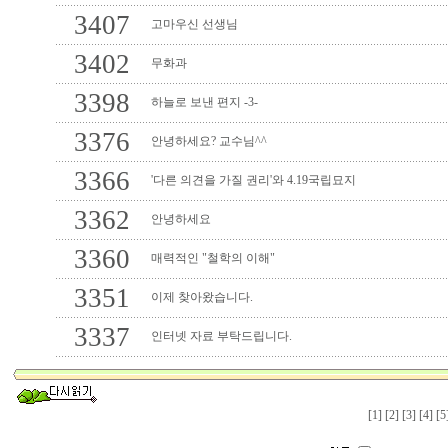
3407
고마우신 선생님
3402
무화과
3398
하늘로 보낸 편지 -3-
3376
안녕하세요? 교수님^^
3366
'다른 의견을 가질 권리'와 4.19국립묘지
3362
안녕하세요
3360
매력적인 "철학의 이해"
3351
이제 찾아왔습니다.
3337
인터넷 자료 부탁드립니다.
[1]
[2]
[3]
[4]
[5