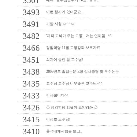
3501
에혀...출수셤점수가 26점...ㅠㅠ;;
3493
이런 행사가 있더군요....
3491
기말 시험 ㅉ~~ㅉ
3482
'지적 고뇌가 주는 고통'...저는 언제쯤...^^
3466
정암학당 11월 교양강좌 보조자료
3451
의자에 묻힌 울 교수님!
3438
2009년도 졸업논문 E형 심사총평 및 우수논문
3435
교수님 교수님 너무좋은 교수님~^^
3433
감사합니다^^
3426
♧ 정암학당 11월의 교양강좌 ♧
3415
이정호 교수님!
3410
출석대체시험을 보고..