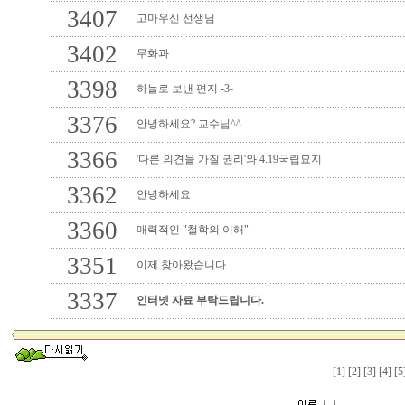
3407
고마우신 선생님
3402
무화과
3398
하늘로 보낸 편지 -3-
3376
안녕하세요? 교수님^^
3366
'다른 의견을 가질 권리'와 4.19국립묘지
3362
안녕하세요
3360
매력적인 "철학의 이해"
3351
이제 찾아왔습니다.
3337
인터넷 자료 부탁드립니다.
[1]
[2]
[3]
[4]
[5