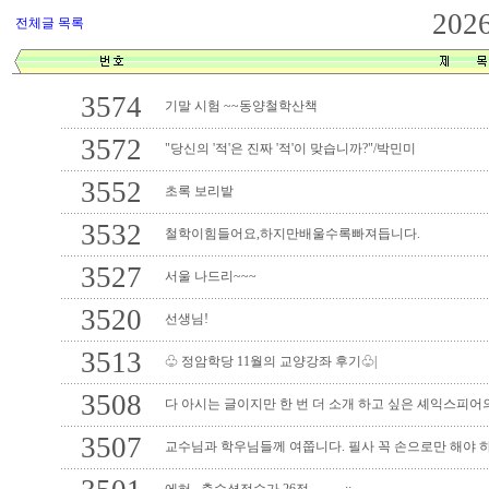
202
전체글 목록
3574
기말 시험 ~~동양철학산책
3572
"당신의 '적'은 진짜 '적'이 맞습니까?"/박민미
3552
초록 보리밭
3532
철학이힘들어요,하지만배울수록빠져듭니다.
3527
서울 나드리~~~
3520
선생님!
3513
♧ 정암학당 11월의 교양강좌 후기♧|
3508
다 아시는 글이지만 한 번 더 소개 하고 싶은 셰익스피어의
3507
교수님과 학우님들께 여쭙니다. 필사 꼭 손으로만 해야 