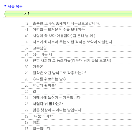
전체글 목록
훌륭한..교수님홈페이지 너무잘보고갑니다.
42
아낌없는 뜨거운 박수를 보내며^^
41
사람이 꽃 보다 아름답다( 김 은태 님 께 )
40
서로에게 나누어 주는 이런 격려는 보약이 아닐련지..
39
교수님임~~~~~~~~
37
생각 머문 시
34
닫힌 사회와 그 동조자들(김은태 님의 글을 보고서)
33
가끔은
30
철학은 어떤 방식으로 작용하는가?
29
♤나를 위로하는 날♤
28
16강의 환희를!
26
길
25
아테네에 들어가는 기분입니다.
24
서럽다 뉘 말하는가
23
맑은 햇살이 피어나는 날입니다!
22
"나눔의 미학"
19
無題
18
질문입니다.
17