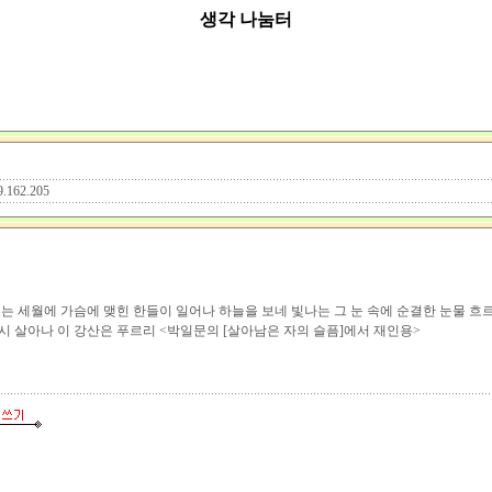
생각 나눔터
9.162.205
 세월에 가슴에 맺힌 한들이 일어나 하늘을 보네 빛나는 그 눈 속에 순결한 눈물 흐르
다시 살아나 이 강산은 푸르리 <박일문의 [살아남은 자의 슬픔]에서 재인용>