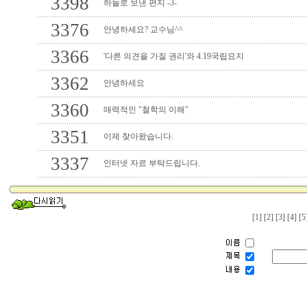
3398
하늘로 보낸 편지 -3-
3376
안녕하세요? 교수님^^
3366
'다른 의견을 가질 권리'와 4.19국립묘지
3362
안녕하세요
3360
매력적인 "철학의 이해"
3351
이제 찾아왔습니다.
3337
인터넷 자료 부탁드립니다.
[1]
[2]
[3]
[4]
[5