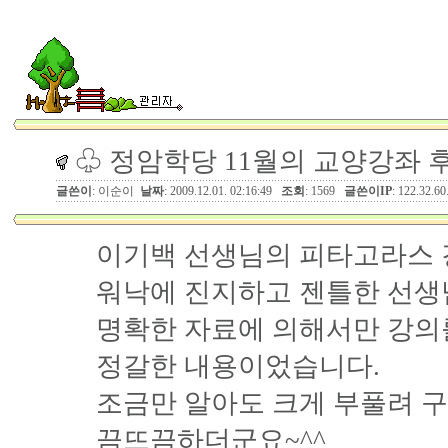
♧ 정암학당 11월의 교양강좌 
글쓴이
: 이순이
날짜
: 2009.12.01. 02:16:49
조회
: 1569
글쓴이IP
: 122.32.60
이기백 선생님의 피타고라스 
워낙에 진지하고 젠틀한 선생
명확한 자료에 의해서만 강의
정갈한 내용이었습니다.
조금만 알아도 크게 부풀려 
끔뜨끔하더군요~^^