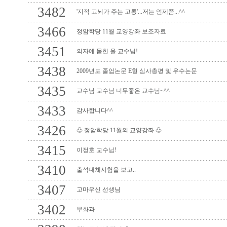
3482
'지적 고뇌가 주는 고통'...저는 언제쯤...^^
3466
정암학당 11월 교양강좌 보조자료
3451
의자에 묻힌 울 교수님!
3438
2009년도 졸업논문 E형 심사총평 및 우수논문
3435
교수님 교수님 너무좋은 교수님~^^
3433
감사합니다^^
3426
♧ 정암학당 11월의 교양강좌 ♧
3415
이정호 교수님!
3410
출석대체시험을 보고..
3407
고마우신 선생님
3402
무화과