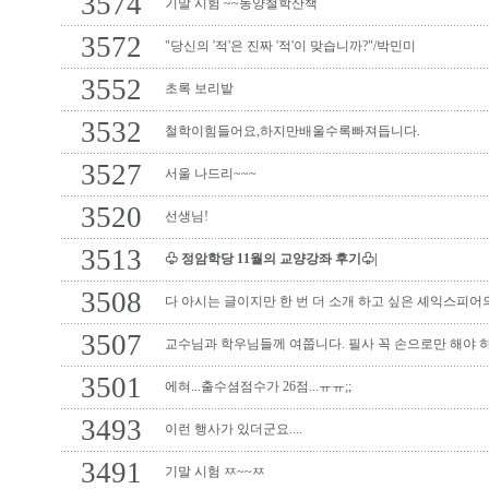
3574
기말 시험 ~~동양철학산책
3572
"당신의 '적'은 진짜 '적'이 맞습니까?"/박민미
3552
초록 보리밭
3532
철학이힘들어요,하지만배울수록빠져듭니다.
3527
서울 나드리~~~
3520
선생님!
3513
♧ 정암학당 11월의 교양강좌 후기♧|
3508
다 아시는 글이지만 한 번 더 소개 하고 싶은 셰익스피어의
3507
교수님과 학우님들께 여쭙니다. 필사 꼭 손으로만 해야 
3501
에혀...출수셤점수가 26점...ㅠㅠ;;
3493
이런 행사가 있더군요....
3491
기말 시험 ㅉ~~ㅉ