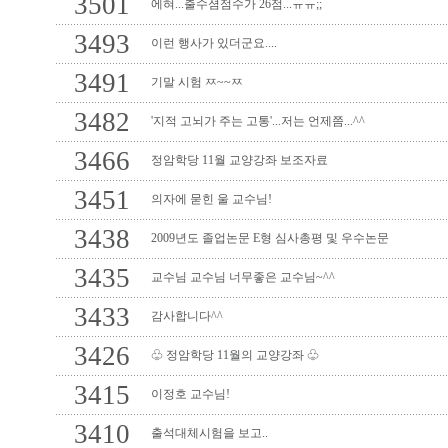
3501
에혀...출수셤점수가 26점...ㅠㅠ;;
3493
이런 행사가 있더군요....
3491
기말 시험 ㅉ~~ㅉ
3482
'지적 고뇌가 주는 고통'...저는 언제쯤...^^
3466
정암학당 11월 교양강좌 보조자료
3451
의자에 묻힌 울 교수님!
3438
2009년도 졸업논문 E형 심사총평 및 우수논문
3435
교수님 교수님 너무좋은 교수님~^^
3433
감사합니다^^
3426
♧ 정암학당 11월의 교양강좌 ♧
3415
이정호 교수님!
3410
출석대체시험을 보고..