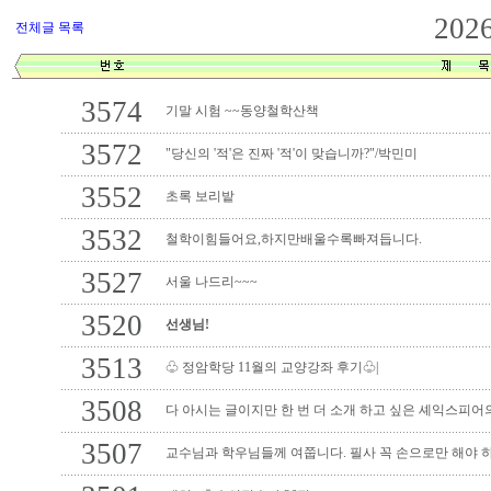
202
전체글 목록
3574
기말 시험 ~~동양철학산책
3572
"당신의 '적'은 진짜 '적'이 맞습니까?"/박민미
3552
초록 보리밭
3532
철학이힘들어요,하지만배울수록빠져듭니다.
3527
서울 나드리~~~
3520
선생님!
3513
♧ 정암학당 11월의 교양강좌 후기♧|
3508
다 아시는 글이지만 한 번 더 소개 하고 싶은 셰익스피어의
3507
교수님과 학우님들께 여쭙니다. 필사 꼭 손으로만 해야 