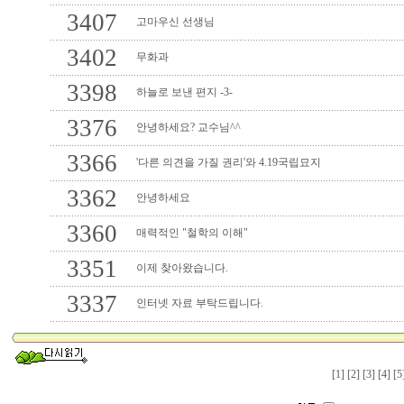
3407
고마우신 선생님
3402
무화과
3398
하늘로 보낸 편지 -3-
3376
안녕하세요? 교수님^^
3366
'다른 의견을 가질 권리'와 4.19국립묘지
3362
안녕하세요
3360
매력적인 "철학의 이해"
3351
이제 찾아왔습니다.
3337
인터넷 자료 부탁드립니다.
[1]
[2]
[3]
[4]
[5