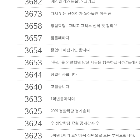
3682
'세상읽기와 논술'과 그리고
3673
다시 읽는 난장이가 쏘아올린 작은 공
3658
정암학당...그리고 그리스 신화 첫 강의^^
3657
힘들때마다....
3654
졸업이 아쉽기만 합니다.
3653
"용산"을 외면했던 당신 지금은 행복하십니까?/프레시
3644
정말감사합니다
3640
고맙습니다
3633
1학년을마치며
3625
2009 정암학당 정기총회
3624
♧ 정암학당 12월 공개강좌 ♧
3623
3학년 1학기 교양과목 선택으로 도움 부탁드립니다.