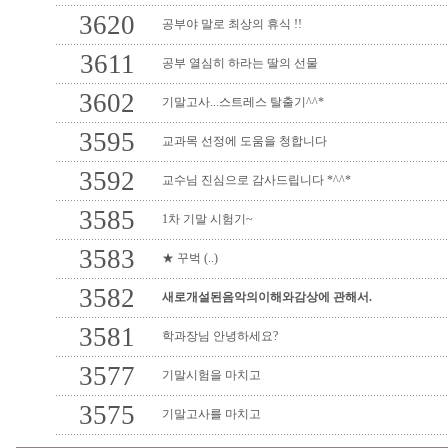
3620
공부야 말로 최상의 휴식 !!
3611
공부 열심히 하라는 딸의 선물
3602
기말고사...스트레스 탈출기^^*
3595
교과목 선정에 도움을 청합니다
3592
교수님 진심으로 감사드립니다 *^^*
3585
1차 기말 시험기~
3583
★ 꾸벅 (..)
3582
새로개설된음악의이해와감상에 관해서.
3581
학과장님 안녕하세요?
3577
기말시험을 마치고
3575
기말고사를 마치고