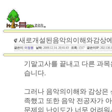
새로개설된음악의이해와감상에 
글쓴이
:
이정원
날짜
: 2009.12.14. 20:41:43
조회
: 1517
글쓴이IP
: 202.136.
기말고사를 끝내고 다른 과목
습니다.
그러나 음악의이해와 감상은 
족했고 또한 음악 전공자가 
문제의 난이도가 너무 어려워