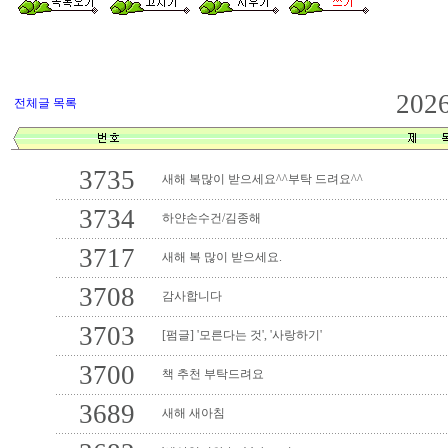
202
전체글 목록
3735
새해 복많이 받으세요^^부탁 드려요^^
3734
하얀손수건/김종해
3717
새해 복 많이 받으세요.
3708
감사합니다
3703
[펌글] '모른다는 것', '사랑하기'
3700
책 추천 부탁드려요
3689
새해 새아침