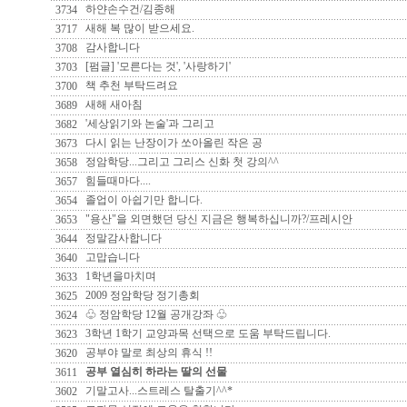
하얀손수건/김종해
3734
새해 복 많이 받으세요.
3717
감사합니다
3708
[펌글] '모른다는 것', '사랑하기'
3703
책 추천 부탁드려요
3700
새해 새아침
3689
'세상읽기와 논술'과 그리고
3682
다시 읽는 난장이가 쏘아올린 작은 공
3673
정암학당...그리고 그리스 신화 첫 강의^^
3658
힘들때마다....
3657
졸업이 아쉽기만 합니다.
3654
"용산"을 외면했던 당신 지금은 행복하십니까?/프레시안
3653
정말감사합니다
3644
고맙습니다
3640
1학년을마치며
3633
2009 정암학당 정기총회
3625
♧ 정암학당 12월 공개강좌 ♧
3624
3학년 1학기 교양과목 선택으로 도움 부탁드립니다.
3623
공부야 말로 최상의 휴식 !!
3620
공부 열심히 하라는 딸의 선물
3611
기말고사...스트레스 탈출기^^*
3602