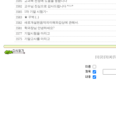
교과목 선정에 도움을 청합니다
3595
교수님 진심으로 감사드립니다 *^^*
3592
1차 기말 시험기~
3585
★ 꾸벅 (..)
3583
새로개설된음악의이해와감상에 관해서.
3582
학과장님 안녕하세요?
3581
기말시험을 마치고
3577
기말고사를 마치고
3575
[1]
[2]
[3]
[4]
[5