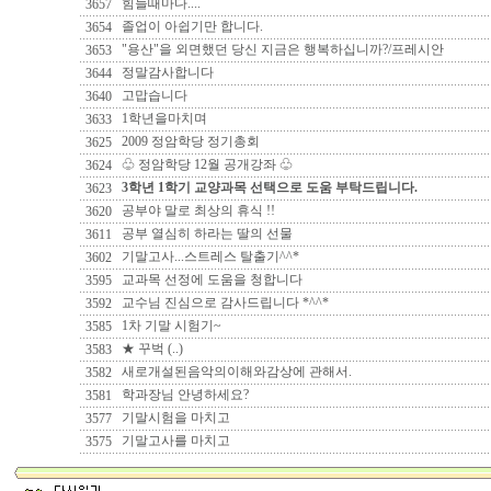
힘들때마다....
3657
졸업이 아쉽기만 합니다.
3654
"용산"을 외면했던 당신 지금은 행복하십니까?/프레시안
3653
정말감사합니다
3644
고맙습니다
3640
1학년을마치며
3633
2009 정암학당 정기총회
3625
♧ 정암학당 12월 공개강좌 ♧
3624
3학년 1학기 교양과목 선택으로 도움 부탁드립니다.
3623
공부야 말로 최상의 휴식 !!
3620
공부 열심히 하라는 딸의 선물
3611
기말고사...스트레스 탈출기^^*
3602
교과목 선정에 도움을 청합니다
3595
교수님 진심으로 감사드립니다 *^^*
3592
1차 기말 시험기~
3585
★ 꾸벅 (..)
3583
새로개설된음악의이해와감상에 관해서.
3582
학과장님 안녕하세요?
3581
기말시험을 마치고
3577
기말고사를 마치고
3575