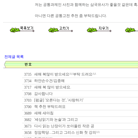
저는 공통과제인 사진과 함께하는 삼국유사가 좋을것 같은데 혹시
아니면 다른 공통고전 추천 좀 부탁드립니다.
전체글 목록
새해 복많이 받으세요^^부탁 드려요^^
3735
하얀손수건/김종해
3734
새해 복 많이 받으세요.
3717
감사합니다
3708
[펌글] '모른다는 것', '사랑하기'
3703
책 추천 부탁드려요
3700
새해 새아침
3689
'세상읽기와 논술'과 그리고
3682
다시 읽는 난장이가 쏘아올린 작은 공
3673
정암학당...그리고 그리스 신화 첫 강의^^
3658