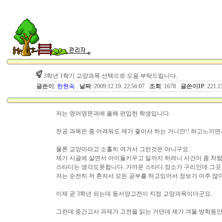
3학년 1학기 교양과목 선택으로 도움 부탁드립니다.
글쓴이
:
한현숙
날짜
: 2009.12.19. 22:56:07
조회
: 1678
글쓴이IP
: 221.1
저는 영어영문과에 올해 편입한 학생입니다.
전공 과목은 좀 어려워도 제가 좋아서 하는 거니깐!! 하고느끼
물론 교양이라고 소홀히 여겨서 그런것은 아니구요.
제가 시골에 살면서 아이둘키우고 일까지 하려니 시간이 좀 처럼
스타디는 생각도못합니다. 가까운 스타디 장소가 구리인데 그곳
저는 순전히 저 혼자서 모든 공부를 하고있어서 정보가 아주 많
이제 곧 3학년 되는데 동서양고전이 지정 교양과목이더군요.
그런데 중간고사 과제가 고전을 읽는 거던데 제가 겨울 방학동안