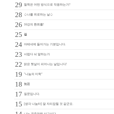
29
철학은 어떤 방식으로 작용하는가?
28
♤나를 위로하는 날♤
26
16강의 환희를!
25
길
24
아테네에 들어가는 기분입니다.
23
서럽다 뉘 말하는가
22
맑은 햇살이 피어나는 날입니다!
19
"나눔의 미학"
18
無題
17
질문입니다.
15
[생각 나눔터] 잘 자리잡힐 것 같군요.
나는 공주처럼 살고싶다.