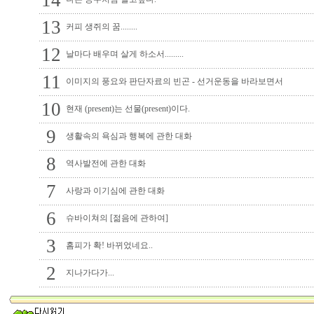
14
13
커피 생쥐의 꿈........
12
날마다 배우며 살게 하소서.........
11
이미지의 풍요와 판단자료의 빈곤 - 선거운동을 바라보면서
10
현재 (present)는 선물(present)이다.
9
생활속의 욕심과 행복에 관한 대화
8
역사발전에 관한 대화
7
사랑과 이기심에 관한 대화
6
슈바이쳐의 [젊음에 관하여]
3
홈피가 확! 바뀌었네요..
2
지나가다가...