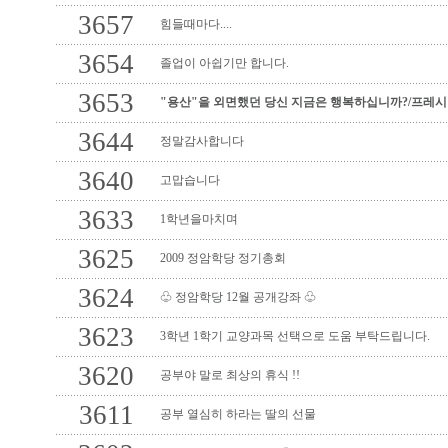
3657
힘들때마다....
3654
졸업이 아쉽기만 합니다.
3653
"용산"을 외면했던 당신 지금은 행복하십니까?/프레
3644
정말감사합니다
3640
고맙습니다
3633
1학년을마치며
3625
2009 정암학당 정기총회
3624
♧ 정암학당 12월 공개강좌 ♧
3623
3학년 1학기 교양과목 선택으로 도움 부탁드립니다.
3620
공부야 말로 최상의 휴식 !!
3611
공부 열심히 하라는 딸의 선물