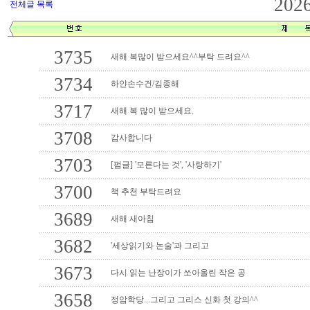
202
전체글 목록
3735
새해 복많이 받으세요^^부탁 드려요^^
3734
하얀손수건/김종해
3717
새해 복 많이 받으세요.
3708
감사합니다
3703
[펌글] '모른다는 것', '사랑하기'
3700
책 추천 부탁드려요
3689
새해 새아침
3682
'세상읽기와 논술'과 그리고
3673
다시 읽는 난장이가 쏘아올린 작은 공
3658
정암학당...그리고 그리스 신화 첫 강의^^