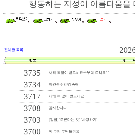
행동하는 지성이 아름다움을 
202
전체글 목록
3735
새해 복많이 받으세요^^부탁 드려요^^
3734
하얀손수건/김종해
3717
새해 복 많이 받으세요.
3708
감사합니다
3703
[펌글] '모른다는 것', '사랑하기'
3700
책 추천 부탁드려요