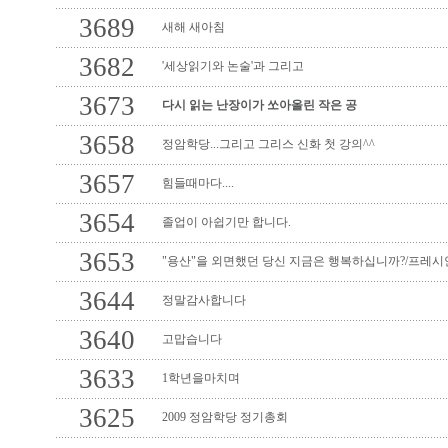
3689
새해 새아침
3682
'세상읽기와 논술'과 그리고
3673
다시 읽는 난장이가 쏘아올린 작은 공
3658
정암학당...그리고 그리스 신화 첫 강의^^
3657
힘들때마다....
3654
졸업이 아쉽기만 합니다.
3653
"용산"을 외면했던 당신 지금은 행복하십니까?/프레시
3644
정말감사합니다
3640
고맙습니다
3633
1학년을마치며
3625
2009 정암학당 정기총회