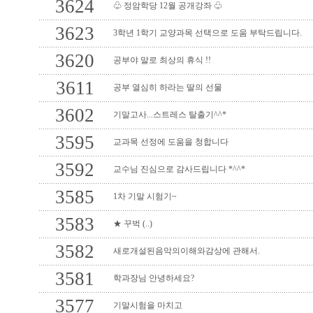
3624
♧ 정암학당 12월 공개강좌 ♧
3623
3학년 1학기 교양과목 선택으로 도움 부탁드립니다.
3620
공부야 말로 최상의 휴식 !!
3611
공부 열심히 하라는 딸의 선물
3602
기말고사...스트레스 탈출기^^*
3595
교과목 선정에 도움을 청합니다
3592
교수님 진심으로 감사드립니다 *^^*
3585
1차 기말 시험기~
3583
★ 꾸벅 (..)
3582
새로개설된음악의이해와감상에 관해서.
3581
학과장님 안녕하세요?
3577
기말시험을 마치고