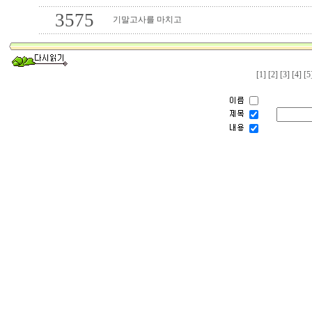
3575
기말고사를 마치고
[1]
[2]
[3]
[4]
[5