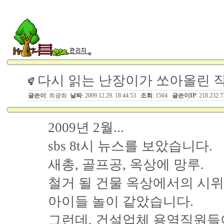
다시 읽는 난장이가 쏘아올린 작
글쓴이
: 최광희
날짜
: 2009.12.29. 18:44:53
조회
: 1564
글쓴이IP
: 218.232.7
2009년 2월...
sbs 8t시 뉴스를 보았습니다.
새총, 골프공, 옥상에 망루.
철거 될 건물 옥상에서의 시
아이들 놀이 같았습니다.
그런데, 건설업체 용역직원들