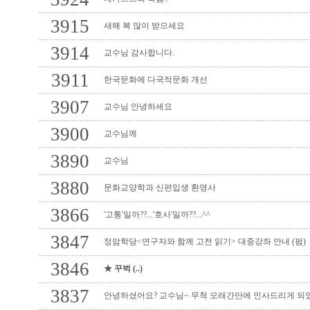
3915
새해 복 많이 받으세요
3914
교수님 감사합니다.
3911
한국문화에 다국적문화 개선
3907
교수님 안녕하세요
3900
교수님께
3890
교수님
3880
문화교양학과 신편입생 환영사
3866
'고통'일까??...'호사'일까??...^^
3847
정암학당<연구자와 함께 고전 읽기> 대중강좌 안내 (펌)
3846
★ 꾸벅 (..)
3837
안녕하셨어요? 교수님~ 무척 오래간만에 인사드리게 되