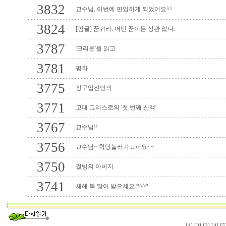
3832
교수님, 이번에 편입하게 되었어요^^
3824
[펌글] 꿈꿔라. 어떤 꿈이든 상관 없다.
3787
'크리톤'을 읽고
3781
평화
3775
정구업진언의
3771
고대 그리스로의 '첫 번째 산책'
3767
교수님!!
3756
교수님~ 학당놀러가고파요~~
3750
결빙의 아버지
3741
새해 복 많이 받으세요.*^^*