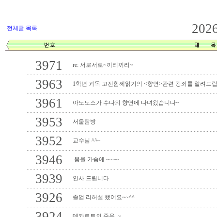
202
전체글 목록
3971
re: 서로서로~끼리끼리~
3963
1학년 과목 고전함께읽기의 <향연>관련 강좌를 알려드립
3961
아노도스가 수다의 향연에 다녀왔습니다~
3953
서울탐방
3952
교수님 ^^~
3946
봄을 가슴에 ~~~~
3939
인사 드립니다
3926
졸업 리허설 했어요~~^^
3924
데카르트의 죽음..~