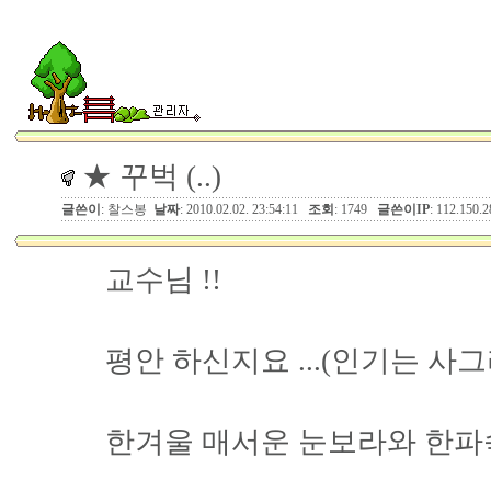
★ 꾸벅 (..)
글쓴이
: 찰스봉
날짜
: 2010.02.02. 23:54:11
조회
: 1749
글쓴이IP
: 112.150.2
교수님 !!
평안 하신지요 ...(인기는 사
한겨울 매서운 눈보라와 한파