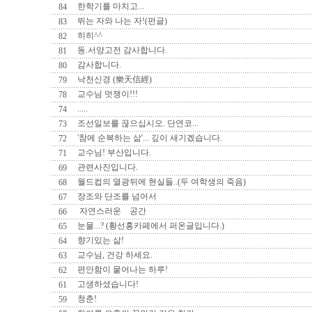
한학기를 마치고...
84
뛰는 자와 나는 자!(펀글)
83
히히^^
82
동.서양고전 감사합니다.
81
감사합니다.
80
낙천신경 (樂天信經)
79
교수님 멋쟁이!!!
78
.....
74
조선일보를 끊으십시오. 단연코...
73
'참에 순복하는 삶'... 깊이 새기겠습니다.
72
교수님! 부산입니다.
71
관련사진입니다.
69
월드컵의 열광뒤에 현실들..(두 여학생의 죽음)
68
장조와 단조를 넘어서
67
자연스러운 공간
66
눈물...? (황선홍카페에서 퍼온글입니다.)
65
향기있는 삶!
64
교수님, 건강 하세요.
63
편안함이 뭍어나는 하루!
62
고생하셨습니다!
61
청춘!
59