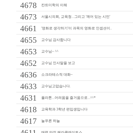
4678
칸트미학의 이해
4673
서울시의회, 교육청...그리고 '깨어 있는 시민'
4661
'영화로 생각하기'이 과목의 영화로 인셉션이..
4655
교수님 감사합니다
4653
교수님~ ^^
4652
교수님 인사말을 보고
4636
소크라테스적 대화~
4633
교수님고맙습니다.
4631
플라톤...어려움을 즐거움으로...^^*
4618
교육학과 3학년 편입생입니다
4617
늘푸른 하늘
4611
매력 만점 헤라클레이토스