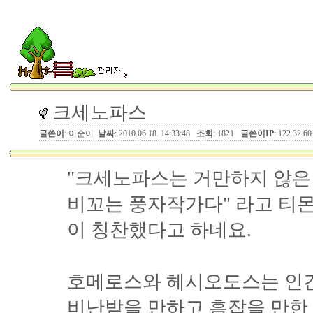
크세노파스
글쓴이
: 이순이
날짜
: 2010.06.18. 14:33:48
조회
: 1821
글쓴이IP
: 122.32.60
"크세노파스는 거만하지 않은
비꼬는 풍자작가다" 라고 티몬(
이 칭찬했다고 하네요.
호메로스와 헤시오도스는 인
비난받을 만하고 흠잡을 만한 