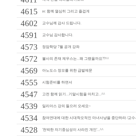
4615
re: 함께 열심히 그리고 즐겁게
4602
교수님께 감사 드립니다.
4591
교수님 감사합니다.
4573
정암학당 7월 공개 강좌
4572
불사의 존재 제우스는...왜 그랬을까요??^^
4569
아노도스 정모를 위한 급발제문
4555
시험준비를 하면서
4547
고전 함께 읽기...기말시험을 마치고...^^
4539
일리아스 강의 들으러 오세요~
4534
참여연대에 대한 시대착오적인 마녀사냥을 중단하라 /교수
4528
'천박한 자기중심성이 사라진 개인'...^^