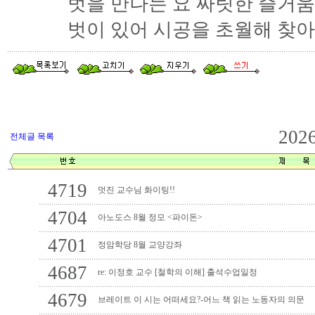
벗을 만나는 요 짜릿한 즐거움
벗이 있어 시공을 초월해 찾아
202
전체글 목록
4719
멋진 교수님 화이팅!!
4704
아노도스 8월 정모 <파이돈>
4701
정암학당 8월 교양강좌
4687
re: 이정호 교수 [철학의 이해] 출석수업일정
4679
브레이트 이 시는 어떠세요?-어느 책 읽는 노동자의 의문