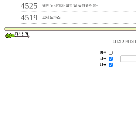
4525
웹진 'e-시대와 철학'을 둘러봤어요~
4519
크세노파스
[1]
[2]
3
[4]
[5]