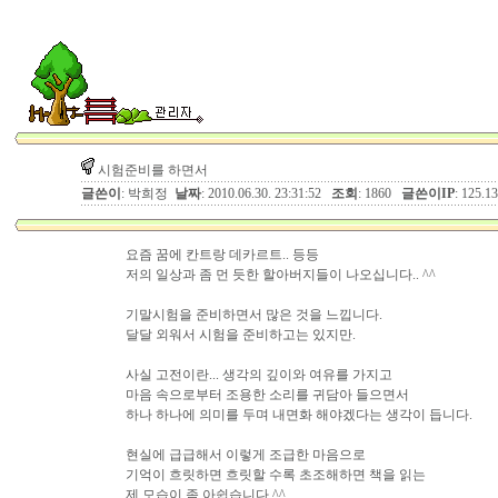
시험준비를 하면서
글쓴이
: 박희정
날짜
: 2010.06.30. 23:31:52
조회
: 1860
글쓴이IP
: 125.1
요즘 꿈에 칸트랑 데카르트.. 등등
저의 일상과 좀 먼 듯한 할아버지들이 나오십니다.. ^^
기말시험을 준비하면서 많은 것을 느낍니다.
달달 외워서 시험을 준비하고는 있지만.
사실 고전이란... 생각의 깊이와 여유를 가지고
마음 속으로부터 조용한 소리를 귀담아 들으면서
하나 하나에 의미를 두며 내면화 해야겠다는 생각이 듭니다.
현실에 급급해서 이렇게 조급한 마음으로
기억이 흐릿하면 흐릿할 수록 초조해하면 책을 읽는
제 모습이 좀 아쉽습니다 ^^