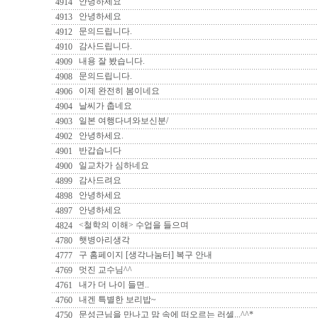
안녕하세요
4914
안녕하세요
4913
문의드립니다.
4912
감사드립니다.
4910
내용 잘 봤습니다.
4909
문의드립니다.
4908
이제 완전히 봄이네요
4906
날씨가 춥네요
4904
일본 여행다녀와보신분/
4903
안녕하세요.
4902
반갑습니다
4901
일교차가 심하네요
4900
감사드려요
4899
안녕하세요
4898
안녕하세요
4897
<철학의 이해> 수업을 들으며
4824
햇병아리생각
4780
구 홈페이지 [생각나눔터] 복구 안내
4777
멋진 교수님^^
4769
내가 더 나이 들면..
4761
내겐 특별한 보리밥~
4760
문성근님을 만나고 맘 속에 떠오르는 러셀...^^*
4750