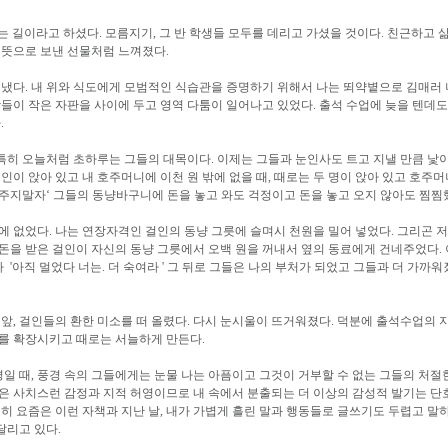
는 길이라고 하셨다. 모름지기, 그 반 학생들 모두를 데리고 가셨을 것이다. 친근하고
 뜻으로 보낸 선물처럼 느껴졌다.
보냈다. 내 위와 식도에게 모범적인 식습관을 증명하기 위해서 나는 뙤약볕으로 김매
이 작은 자판을 사이에 두고 영역 다툼이 일어나고 있었다. 출석 수업에 늦을 텐데도 
.
특히 오늘처럼 초하루는 그들의 대목이다. 이제는 그들과 눈인사도 트고 지낼 만큼 낯이 
인이 앉아 있고 내 호주머니에 이천 원 밖에 없을 때, 때로는 두 명이 앉아 있고 호주머
예 주지말자‘ 그들의 동냥바구니에 돈을 놓고 와도 걱정이고 돈을 놓고 오지 않아도 찜찜
에 없었다. 나는 연장자격인 걸인의 동냥 그릇에 슬며시 천원을 밀어 넣었다. 그리곤 저
 돈을 받은 걸인이 자신의 동냥 그릇에서 오백 원을 꺼내서 옆의 동료에게 건네주었다.
'아직 멀었다 너는. 더 숙여라 ' 그 뒤로 그들은 나의 부처가 되었고 그들과 더 가까
앞, 걸인들의 환한 미소를 떠 올렸다. 다시 눈시울이 뜨거워졌다. 덕분에 출석수업의 
나를 확장시키고 때로는 서늘하게 만든다.
일 때, 풍경 속의 그들에게는 눈물 나는 아픔이고 그것이 거부할 수 없는 그들의 처절
것은 사치스런 감정과 지적 허영이므로 내 속에서 분출되는 더 이상의 감성적 발기는 단
히 요즘은 이런 자책과 지난 날, 내가 가볍게 흘린 말과 행동들로 글쓰기도 두렵고 말
달리고 있다.