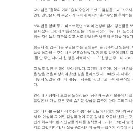
교수님은 ‘철학의 이해’ 출석 수업에 오셨고 점심을 드시고 오시
연한 만남은 마치 누군가가 나에게 마지막 출석수업를 축하하는
보리밥을 앞에 두고 파르르했던 보리의 전생에 잠시 경건함을 
을 나섰다. 그런데 학습관으로 들어가는 시장의 어귀에서 노점상들
금씩 자신들의 자판을 접고 서로 양보하면서 영역 분쟁을 마쳤다
봉은사 절 입구에는 구걸을 하는 걸인들이 늘 상주하고 있는데, 
들을 통과하는 것이 너무 곤혹스러웠다. 가령 절 입구에 3명의 걸
‘둘 만 주면 나머지 한 명은 어떡하지…….’ ‘한명만 주느니 아
그 날도 걸인 두 명이 앉아 있었다. 그런데 내 주머니에는 천원밖
을 받을 것을 예상하며 왔던 길을 돌아보았다. 그때였다. 나에게
터워져 있었던 것이다. 콧등이 시큰했다. 그리고 나에게 속삭였다 
다.
연신내 시장에서 보았던 노점상들의 공생과 공존의 모습에서 절 
울림은 내 가슴 깊은 곳에 숨겨둔 양심을 춤추게 한다. 그리고 
그러나 나를 눈물 나게 하는 아름다운 것들이 나에게 하나의 풍경
서 더 이상의 그 어떤 감성과 결이 고운 정서를 추출해 낸다는 
쉽게 치부해버린 지난날들의 나를 질책했다. 그래서 그런지 솔직
지고 그럴 때마다, 내 삶을 중화시키지 못하는 집착의 역류에 시