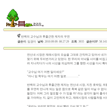
반백의 교수님과 후줄근한 제자의 우연
글쓴이
: 임경미
날짜
: 2010.09.09. 08:27:29
조회
: 3935
글쓴이IP
: 58.14
연신내 시장은 재래시장의 모습을 그대로 간직하고 있어서 내가 
찾기 위해 두리번거리고 있었다. 한 무리의 아낙들 사이를 비집고
려 지나치다가 나의 시선을 의심하며 그를 향한 시선을 다시 확
"교수님 여기 어쩐 일이세요?"
"아니 임 학우는 여기 어쩐 일로…………."
반백의 교수님과 후줄근한 제자는 연신내 시장, 지친 호박잎, 뒤
를 우연히 만나게 되는 일은 참으로 축복 같은 일이 아닐 수 없
들었다. 어찌 그리 절묘할 수 가 있을 까! 라는 생각이 들어 출
을 가야하는 지, 같이 고민하게 하고, 재래시장의 사람들처럼 서
"우리는 보리밥 먹었어. 어서 빨리 가서 먹고 와 !"