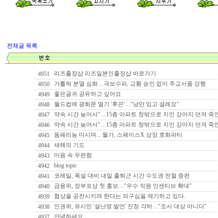
전체글 목록
리즈출장샵 리즈일본인출장샵 바로가기
4951
가톨릭 분열 심화…극보수파, 교황 승인 없이 주교서품 강행
4950
좋은글귀 공유하고 싶어요
4949
월드컵에 광화문 열기 '후끈'…"낭만 있고 설레요"
4948
약속 시간 늦어서"…15층 아파트 창밖으로 지인 강아지 던져 죽인
4947
약속 시간 늦어서"…15층 아파트 창밖으로 지인 강아지 던져 죽인
4946
돔페리뇽 마시며... 월가, 스페이스X 상장 호화파티
4945
새해의 기도
4944
마음 속 우편함
4943
blog topic
4942
코레일, 폭설 대비 내일 출퇴근 시간 수도권 전철 증편
4941
금융위, 정부포상 첫 홍보…"우수 직원 인센티브 확대"
4940
협상을 공전시키려 한다는 의구심을 제기하고 있다.
4939
인권위, 유시민 '설난영 발언' 진정 각하…"조사 대상 아니다"
4938
안녕하세요..
4937