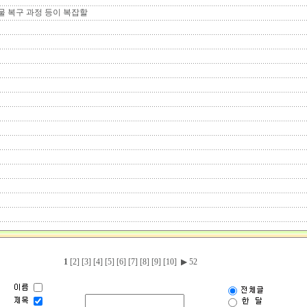
물 복구 과정 등이 복잡할
1
[2]
[3]
[4]
[5]
[6]
[7]
[8]
[9]
[10]
▶
52