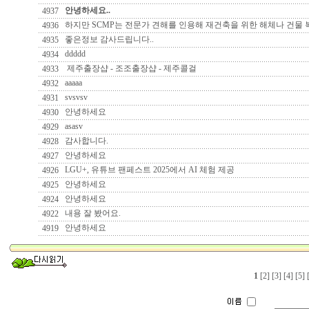
안녕하세요..
4937
하지만 SCMP는 전문가 견해를 인용해 재건축을 위한 해체나 건물 
4936
좋은정보 감사드립니다..
4935
ddddd
4934
제주출장샵 - 조조출장샵 - 제주콜걸
4933
aaaaa
4932
svsvsv
4931
안녕하세요
4930
asasv
4929
감사합니다.
4928
안녕하세요
4927
LGU+, 유튜브 팬페스트 2025에서 AI 체험 제공
4926
안녕하세요
4925
안녕하세요
4924
내용 잘 봤어요.
4922
안녕하세요
4919
1
[2]
[3]
[4]
[5]