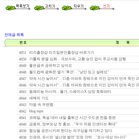
전체글 목록
리즈출장샵 리즈일본인출장샵 바로가기
4951
가톨릭 분열 심화…극보수파, 교황 승인 없이 주교서품 강행
4950
좋은글귀 공유하고 싶어요
4949
월드컵에 광화문 열기 '후끈'…"낭만 있고 설레요"
4948
약속 시간 늦어서"…15층 아파트 창밖으로 지인 강아지 던져 죽인 2
4947
약속 시간 늦어서"…15층 아파트 창밖으로 지인 강아지 던져 죽인 2
4946
돔페리뇽 마시며... 월가, 스페이스X 상장 호화파티
4945
새해의 기도
4944
마음 속 우편함
4943
blog topic
4942
코레일, 폭설 대비 내일 출퇴근 시간 수도권 전철 증편
4941
금융위, 정부포상 첫 홍보…"우수 직원 인센티브 확대"
4940
협상을 공전시키려 한다는 의구심을 제기하고 있다.
4939
인권위, 유시민 '설난영 발언' 진정 각하…"조사 대상 아니다"
4938