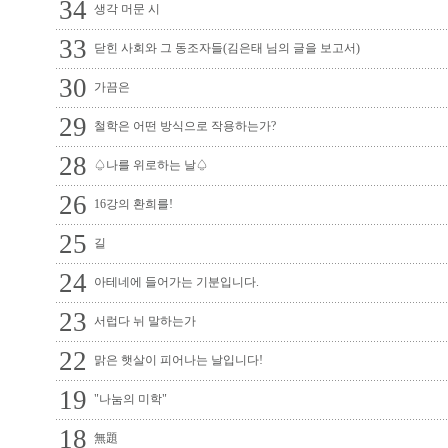
34
생각 머문 시
33
닫힌 사회와 그 동조자들(김은태 님의 글을 보고서)
30
가끔은
29
철학은 어떤 방식으로 작용하는가?
28
♤나를 위로하는 날♤
26
16강의 환희를!
25
길
24
아테네에 들어가는 기분입니다.
23
서럽다 뉘 말하는가
22
맑은 햇살이 피어나는 날입니다!
19
"나눔의 미학"
18
無題