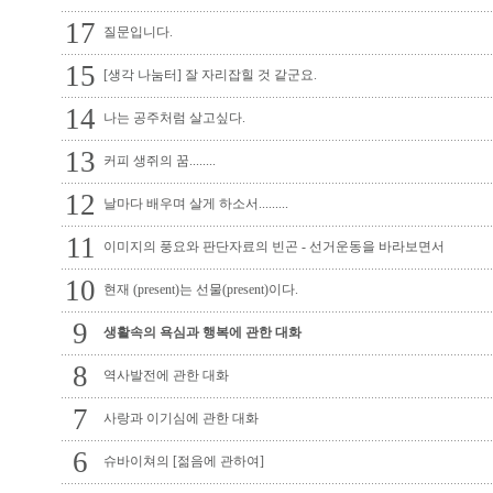
17
질문입니다.
15
[생각 나눔터] 잘 자리잡힐 것 같군요.
14
나는 공주처럼 살고싶다.
13
커피 생쥐의 꿈........
12
날마다 배우며 살게 하소서.........
11
이미지의 풍요와 판단자료의 빈곤 - 선거운동을 바라보면서
10
현재 (present)는 선물(present)이다.
9
생활속의 욕심과 행복에 관한 대화
8
역사발전에 관한 대화
7
사랑과 이기심에 관한 대화
6
슈바이쳐의 [젊음에 관하여]