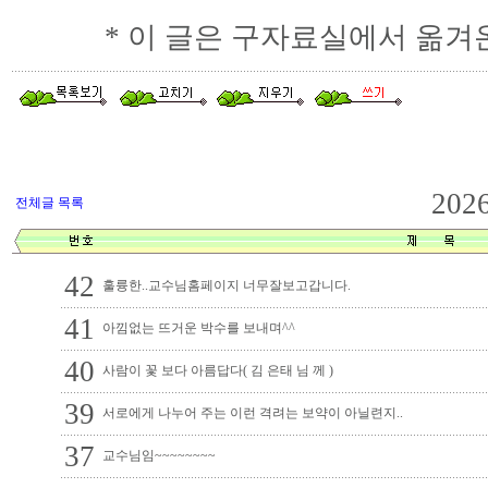
* 이 글은 구자료실에서 옮겨
202
전체글 목록
42
훌륭한..교수님홈페이지 너무잘보고갑니다.
41
아낌없는 뜨거운 박수를 보내며^^
40
사람이 꽃 보다 아름답다( 김 은태 님 께 )
39
서로에게 나누어 주는 이런 격려는 보약이 아닐련지..
37
교수님임~~~~~~~~