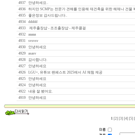
4937
안녕하세요..
4936
하지만 SCMP는 전문가 견해를 인용해 재건축을 위한 해체나 건물 
4935
좋은정보 감사드립니다..
4934
ddddd
4933
제주출장샵 - 조조출장샵 - 제주콜걸
4932
aaaaa
4931
svsvsv
4930
안녕하세요
4929
asasv
4928
감사합니다.
4927
안녕하세요
4926
LGU+, 유튜브 팬페스트 2025에서 AI 체험 제공
4925
안녕하세요
4924
안녕하세요
4922
내용 잘 봤어요.
4919
안녕하세요
1
[2]
[3]
[4]
[5]