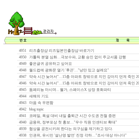
4951
리즈출장샵 리즈일본인출장샵 바로가기
4950
가톨릭 분열 심화…극보수파, 교황 승인 없이 주교서품 강행
4949
좋은글귀 공유하고 싶어요
4948
월드컵에 광화문 열기 '후끈'…"낭만 있고 설레요"
4947
약속 시간 늦어서"…15층 아파트 창밖으로 지인 강아지 던져 죽인 2
4946
약속 시간 늦어서"…15층 아파트 창밖으로 지인 강아지 던져 죽인 2
4945
돔페리뇽 마시며... 월가, 스페이스X 상장 호화파티
4944
새해의 기도
4943
마음 속 우편함
4942
blog topic
4941
코레일, 폭설 대비 내일 출퇴근 시간 수도권 전철 증편
4940
금융위, 정부포상 첫 홍보…"우수 직원 인센티브 확대"
4939
협상을 공전시키려 한다는 의구심을 제기하고 있다.
4938
인권위, 유시민 '설난영 발언' 진정 각하…"조사 대상 아니다"