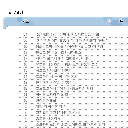
24
[동양철학산책] 인터넷 학습자료 1-20 종합
20
"지식인은 이제 멸종 위기 처한 종족됐다"/퓨레디
19
영화 <모터 싸이클 다이어리>를 보고 /이병창
18
인물로 본 문화 - 트라시마코스
17
새내기 철학책 읽기 길라잡이/김치수
16
유교와 사회주의 논쟁/박노자,허동현 교수
15
베르그송의 철학/김진성
14
조그마한 내 꿈 하나/윤구병
13
인문학적 사유의 힘/홍성욱
12
포스트모더니즘에 대한 촘스키의 견해
11
학생분들과의 대화 모음
10
반야심경해설
9
대학, 대학인의 이념
8
고전철학학교 [정암학당]안내
7
종교와 사회적 삶
5
소크라테스는 악법도 법이라고 말한 적이 없다